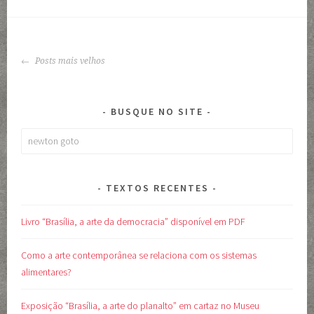
lançamento
da
coleção
NAVEGAÇÃO
de
Posts mais velhos
DE
DVDs
POSTS
BUSQUE NO SITE
Pesquisar
por:
TEXTOS RECENTES
Livro “Brasília, a arte da democracia” disponível em PDF
Como a arte contemporânea se relaciona com os sistemas
alimentares?
Exposição “Brasília, a arte do planalto” em cartaz no Museu