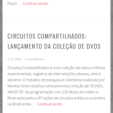
Circuitos
Paulo …
Continue lendo
Compartilhados
em
BH
CIRCUITOS COMPARTILHADOS:
LANÇAMENTO DA COLEÇÃO DE DVDS
1.12.2008
2 comentários
Circuitos Compartilhados é uma coleção de vídeos e filmes
experimentais, registros de intervenções urbanas, arte e
ativismo. O trabalho de pesquisa e coletânea realizado por
Newton Goto resultou numa preciosa coleção de 35 DVDs,
44h35’25” de programação com 225 títulos em vídeo e
filme associados a 87 ações de circuitos artísticos ocorridos
Circuitos
no Brasil entre …
Continue lendo
Compartilhados: