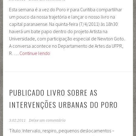
Esta semana é a vez do Poro ir para Curitiba compartilhar
um pouco da nossa trajetória e lançar o nosso livro na
capital paranaense. Na quinta-feira (7/4/2011) às 18h30
haverá um bate papo dentro do projeto Artista na
Universidade, com participação especial de Newton Goto.
A conversa acontece no Departamento de Artes da UFPR,
Poro
R. …
Continue lendo
em
Curitiba:
quinta
na
UFPR
PUBLICADO LIVRO SOBRE AS
e
INTERVENÇÕES URBANAS DO PORO
sexta
no
Solar
3.02.2011
Deixe um comentário
do
Título: Intervalo, respiro, pequenos deslocamentos –
Barão