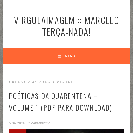
Pular
para
VIRGULAIMAGEM :: MARCELO
o
conteúdo
TERÇA-NADA!
MENU
CATEGORIA:
POESIA VISUAL
POÉTICAS DA QUARENTENA –
VOLUME 1 (PDF PARA DOWNLOAD)
6.06.2020
1 comentário