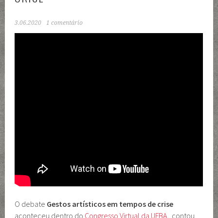
3.06.2020
1 comentário
O debate
Gestos artísticos em tempos de crise
aconteceu dentro do
Congresso Virtual da UFBA,
contou