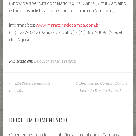
(Show de abertura com Mário Moura, Cabral, Artur Carvalho
e todos os artistas que se apresentaram na Maratona)
Informações:
www.maratonadosamba.com.br
(31) 3222-3242 (Danusa Carvalho) / (21) 8877-4098 (Miguel
dos Anjos)
Publicado em:
Belo Horizonte
,
Festivais
NAVEGAÇÃO
EIA 2008: semana de
O Domínio do Comum: Fórum
DE
imersão
Livre do Direito Autoral
POSTS
DEIXE UM COMENTÁRIO
O seu endereço de e-mail não será publicado.
Campos