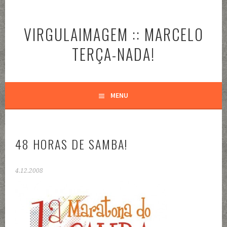
Pular
para
VIRGULAIMAGEM :: MARCELO
o
conteúdo
TERÇA-NADA!
MENU
48 HORAS DE SAMBA!
4.12.2008