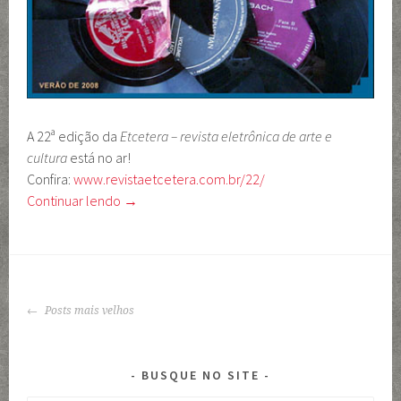
A 22ª edição da
Etcetera – revista eletrônica de arte e
cultura
está no ar!
Confira:
www.revistaetcetera.com.br/22/
Continuar lendo
→
NAVEGAÇÃO
Posts mais velhos
DE
POSTS
BUSQUE NO SITE