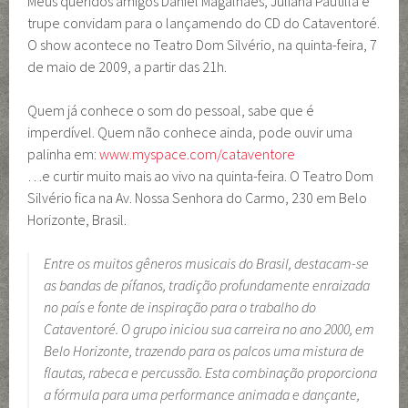
Meus queridos amigos Daniel Magalhães, Juliana Pautilla e
trupe convidam para o lançamendo do CD do Cataventoré.
O show acontece no Teatro Dom Silvério, na quinta-feira, 7
de maio de 2009, a partir das 21h.
Quem já conhece o som do pessoal, sabe que é
imperdível. Quem não conhece ainda, pode ouvir uma
palinha em:
www.myspace.com/cataventore
…e curtir muito mais ao vivo na quinta-feira. O Teatro Dom
Silvério fica na Av. Nossa Senhora do Carmo, 230 em Belo
Horizonte, Brasil.
Entre os muitos gêneros musicais do Brasil, destacam-se
as bandas de pífanos, tradição profundamente enraizada
no país e fonte de inspiração para o trabalho do
Cataventoré. O grupo iniciou sua carreira no ano 2000, em
Belo Horizonte, trazendo para os palcos uma mistura de
flautas, rabeca e percussão. Esta combinação proporciona
a fórmula para uma performance animada e dançante,