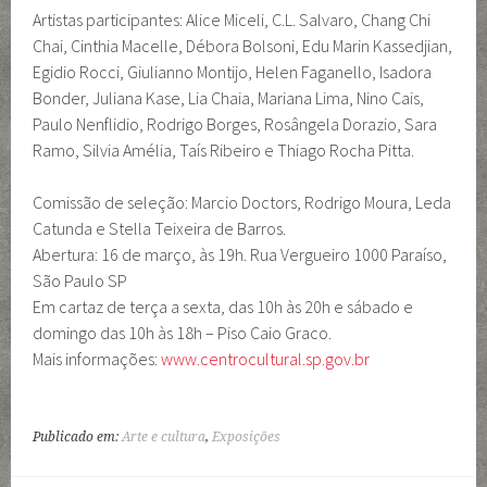
Artistas participantes: Alice Miceli, C.L. Salvaro, Chang Chi
Chai, Cinthia Macelle, Débora Bolsoni, Edu Marin Kassedjian,
Egidio Rocci, Giulianno Montijo, Helen Faganello, Isadora
Bonder, Juliana Kase, Lia Chaia, Mariana Lima, Nino Cais,
Paulo Nenflidio, Rodrigo Borges, Rosângela Dorazio, Sara
Ramo, Silvia Amélia, Taís Ribeiro e Thiago Rocha Pitta.
Comissão de seleção: Marcio Doctors, Rodrigo Moura, Leda
Catunda e Stella Teixeira de Barros.
Abertura: 16 de março, às 19h. Rua Vergueiro 1000 Paraíso,
São Paulo SP
Em cartaz de terça a sexta, das 10h às 20h e sábado e
domingo das 10h às 18h – Piso Caio Graco.
Mais informações:
www.centrocultural.sp.gov.br
Publicado em:
Arte e cultura
,
Exposições