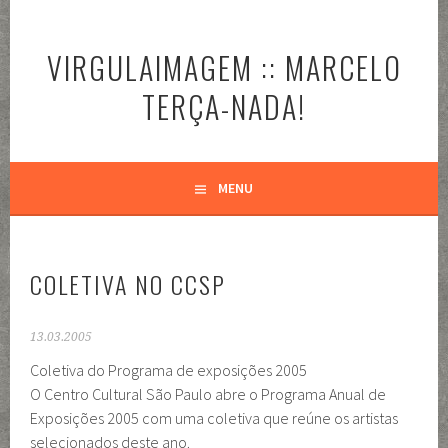
Pular
para
VIRGULAIMAGEM :: MARCELO
o
conteúdo
TERÇA-NADA!
MENU
COLETIVA NO CCSP
13.03.2005
Coletiva do Programa de exposições 2005
O Centro Cultural São Paulo abre o Programa Anual de
Exposições 2005 com uma coletiva que reúne os artistas
selecionados deste ano.