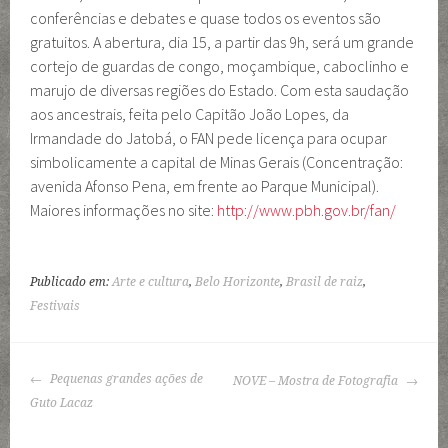
conferências e debates e quase todos os eventos são
gratuitos. A abertura, dia 15, a partir das 9h, será um grande
cortejo de guardas de congo, moçambique, caboclinho e
marujo de diversas regiões do Estado. Com esta saudação
aos ancestrais, feita pelo Capitão João Lopes, da
Irmandade do Jatobá, o FAN pede licença para ocupar
simbolicamente a capital de Minas Gerais (Concentração:
avenida Afonso Pena, em frente ao Parque Municipal).
Maiores informações no site:
http://www.pbh.gov.br/fan/
Publicado em:
Arte e cultura
,
Belo Horizonte
,
Brasil de raiz
,
Festivais
NAVEGAÇÃO
Pequenas grandes ações de
NOVE – Mostra de Fotografia
DE
Guto Lacaz
POSTS