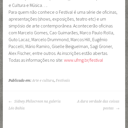
e Cultura e Música….
Para quem não conhece o Festival é uma série de oficinas,
apresentações (shows, exposições, teatro etc) e um
simpósio de arte contemporânea. Acontecerão oficinas
com Marcelo Gomes, Cao Guimarães, Marco Paulo Rolla,
Guto Lacaz, Marcelo Drummond, Marcos Hill, Eugênio
Paccelli, Mário Ramiro, Giselle Beiguelman, Sagi Groner,
Alex Fischer, entre outros. As inscrições estão abertas.
Todas as informações no site:
www.ufmg.br/festival
Publicado em:
Arte e cultura
,
Festivais
NAVEGAÇÃO
Sidney Philocreon na galeria
A dura verdade das coisas
DE
Léo Bahia
postas
POSTS