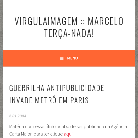
Pular
para
VIRGULAIMAGEM :: MARCELO
o
conteúdo
TERÇA-NADA!
MENU
GUERRILHA ANTIPUBLICIDADE
INVADE METRÔ EM PARIS
6.01.2004
Matéria com esse título acaba de ser publicada na Agência
Carta Maior, para ler clique
aqui