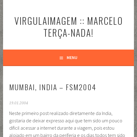
Pular
para
VIRGULAIMAGEM :: MARCELO
o
conteúdo
TERÇA-NADA!
MENU
MUMBAI, INDIA – FSM2004
19.01.2004
Neste primeiro post realizado diretamente da India,
gostaria de deixar expresso aqui que tem sido um pouco
dificil acessar a internet durante a viagem, pois estou
alojado em um bairro da periferia e os dias todos tem sido