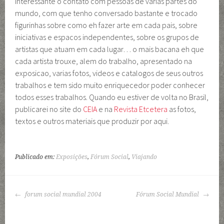
interessante o contato com pessoas de varias partes do
mundo, com que tenho conversado bastante e trocado
figurinhas sobre como eh fazer arte em cada pais, sobre
iniciativas e espacos independentes, sobre os grupos de
artistas que atuam em cada lugar… o mais bacana eh que
cada artista trouxe, alem do trabalho, apresentado na
exposicao, varias fotos, videos e catalogos de seus outros
trabalhos e tem sido muito enriquecedor poder conhecer
todos esses trabalhos. Quando eu estiver de volta no Brasil,
publicarei no site do
CEIA
e na
Revista Etcetera
as fotos,
textos e outros materiais que produzir por aqui.
Publicado em:
Exposições
,
Fórum Social
,
Viajando
NAVEGAÇÃO
forum social mundial 2004
Fórum Social Mundial
DE
POSTS