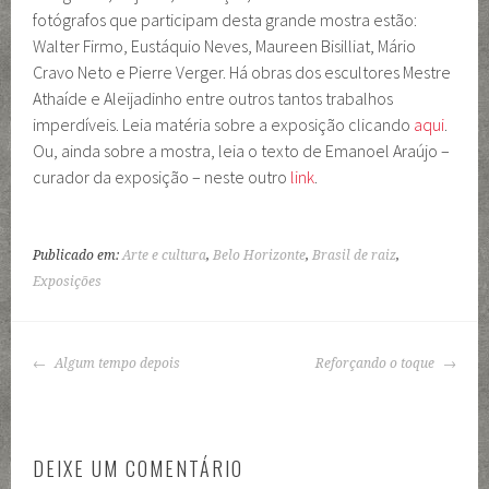
fotógrafos que participam desta grande mostra estão:
Walter Firmo, Eustáquio Neves, Maureen Bisilliat, Mário
Cravo Neto e Pierre Verger. Há obras dos escultores Mestre
Athaíde e Aleijadinho entre outros tantos trabalhos
imperdíveis. Leia matéria sobre a exposição clicando
aqui
.
Ou, ainda sobre a mostra, leia o texto de Emanoel Araújo –
curador da exposição – neste outro
link
.
Publicado em:
Arte e cultura
,
Belo Horizonte
,
Brasil de raiz
,
Exposições
NAVEGAÇÃO
Algum tempo depois
Reforçando o toque
DE
POSTS
DEIXE UM COMENTÁRIO