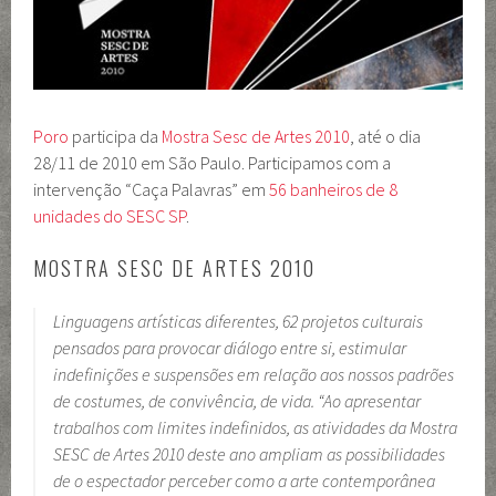
Poro
participa da
Mostra Sesc de Artes 2010
, até o dia
28/11 de 2010 em São Paulo. Participamos com a
intervenção “Caça Palavras” em
56 banheiros de 8
unidades do SESC SP
.
MOSTRA SESC DE ARTES 2010
Linguagens artísticas diferentes, 62 projetos culturais
pensados para provocar diálogo entre si, estimular
indefinições e suspensões em relação aos nossos padrões
de costumes, de convivência, de vida. “Ao apresentar
trabalhos com limites indefinidos, as atividades da Mostra
SESC de Artes 2010 deste ano ampliam as possibilidades
de o espectador perceber como a arte contemporânea