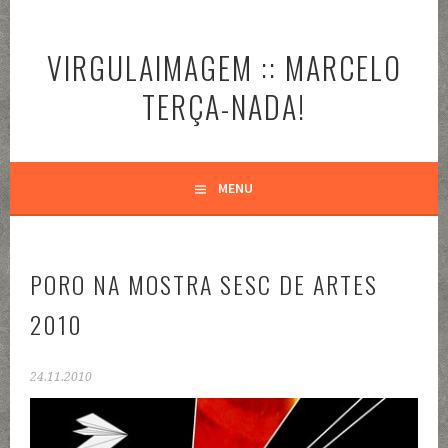
Pular
para
VIRGULAIMAGEM :: MARCELO
o
conteúdo
TERÇA-NADA!
MENU
PORO NA MOSTRA SESC DE ARTES
2010
24.11.2010