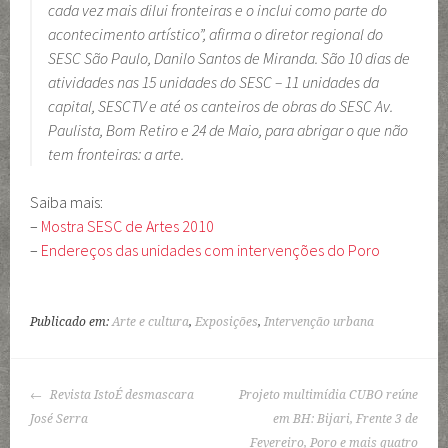
cada vez mais dilui fronteiras e o inclui como parte do
acontecimento artístico”, afirma o diretor regional do
SESC São Paulo, Danilo Santos de Miranda. São 10 dias de
atividades nas 15 unidades do SESC – 11 unidades da
capital, SESCTV e até os canteiros de obras do SESC Av.
Paulista, Bom Retiro e 24 de Maio, para abrigar o que não
tem fronteiras: a arte.
Saiba mais:
–
Mostra SESC de Artes 2010
–
Endereços das unidades com intervenções do Poro
Publicado em:
Arte e cultura
,
Exposições
,
Intervenção urbana
NAVEGAÇÃO
Revista IstoÉ desmascara
Projeto multimídia CUBO reúne
DE
José Serra
em BH: Bijari, Frente 3 de
POSTS
Fevereiro, Poro e mais quatro