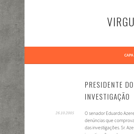
Pular
para
VIRGU
o
conteúdo
CAPA
PRESIDENTE DO
INVESTIGAÇÃO
O senador Eduardo Azere
26.10.2005
denúncias que comprovam
das investigações. Sr. A