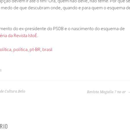
upção devem ir até o fim? Ora, quem não deve, não teme. Por que s
om medo de que descubram onde, quando e para quem o esquema d
vimento do ex-presidente do PSDB e o nascimento do esquema de
ria da Revista IstoÉ.
olítica
,
política
,
pt-BR
,
brasil
a
de Cultura Belo
Revista Maguila 7 no ar
RIO