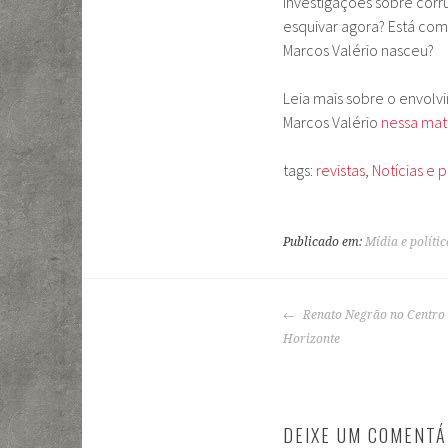
investigações sobre corr
esquivar agora? Está c
Marcos Valério nasceu?
Leia mais sobre o envol
Marcos Valério
nessa maté
tags:
revistas
,
Notícias e p
Publicado em:
Mídia e polític
NAVEGAÇÃO
Renato Negrão no Centro 
DE
Horizonte
POSTS
DEIXE UM COMENTÁ