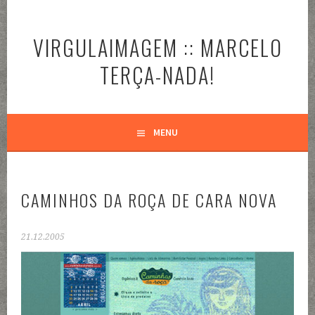
Pular
para
VIRGULAIMAGEM :: MARCELO
o
conteúdo
TERÇA-NADA!
MENU
CAMINHOS DA ROÇA DE CARA NOVA
21.12.2005