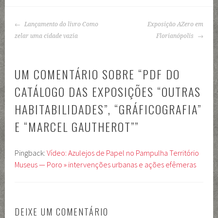
NAVEGAÇÃO
Lançamento do livro Como
Exposição AZero em
DE
zelar uma cidade vazia
Florianópolis
POSTS
UM COMENTÁRIO SOBRE “
PDF DO
CATÁLOGO DAS EXPOSIÇÕES “OUTRAS
HABITABILIDADES”, “GRÁFICOGRAFIA”
E “MARCEL GAUTHEROT”
”
Pingback:
Vídeo: Azulejos de Papel no Pampulha Território
Museus — Poro » intervenções urbanas e ações efêmeras
DEIXE UM COMENTÁRIO