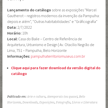
Lançamento do catálogo
sobre as exposições “Marcel
Gautherot – registros modernos da invenção da Pampulha:
depois e além”, “Outras habitabilidades” e “Gráficografia”
Data:
2/7/2022
Horário:
10h
Local:
Casa do Baile – Centro de Referência de
Arquitetura, Urbanismo e Design | Av. Otacílio Negrão de
Lima, 751 – Pampulha, Belo Horizonte
Informações:
pampulhaterritoriomuseus.com.br
Clique aqui para fazer download da versão digital do
catálogo
Publicado em:
Arte e cultura
,
Atemporais (ou quase)
,
Belo
Horizonte
,
Downloads
,
Exposições
,
Fotografia
,
Livros e Literatura