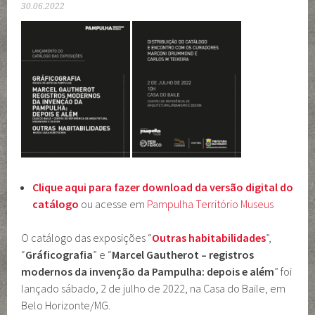
30.06.2022
Clique aqui para fazer download da versão digital do
catálogo
ou acesse em
Pampulha Território Museus
O catálogo das exposições “
Outras habitabilidades
”,
“
Gráficografia
” e “
Marcel Gautherot – registros
modernos da invenção da Pampulha: depois e além
” foi
lançado sábado, 2 de julho de 2022, na Casa do Baile, em
Belo Horizonte/MG.