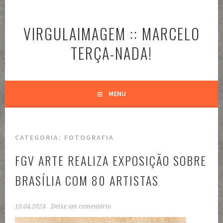
Pular
para
VIRGULAIMAGEM :: MARCELO
o
conteúdo
TERÇA-NADA!
MENU
CATEGORIA:
FOTOGRAFIA
FGV ARTE REALIZA EXPOSIÇÃO SOBRE
BRASÍLIA COM 80 ARTISTAS
10.04.2024
Deixe um comentário