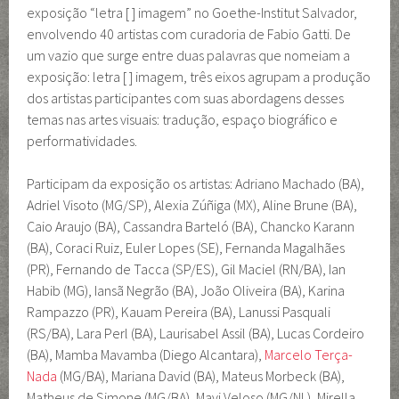
exposição “letra [ ] imagem” no Goethe-Institut Salvador,
envolvendo 40 artistas com curadoria de Fabio Gatti. De
um vazio que surge entre duas palavras que nomeiam a
exposição: letra [ ] imagem, três eixos agrupam a produção
dos artistas participantes com suas abordagens desses
temas nas artes visuais: tradução, espaço biográfico e
performatividades.
Participam da exposição os artistas: Adriano Machado (BA),
Adriel Visoto (MG/SP), Alexia Zúñiga (MX), Aline Brune (BA),
Caio Araujo (BA), Cassandra Barteló (BA), Chancko Karann
(BA), Coraci Ruiz, Euler Lopes (SE), Fernanda Magalhães
(PR), Fernando de Tacca (SP/ES), Gil Maciel (RN/BA), Ian
Habib (MG), Iansã Negrão (BA), João Oliveira (BA), Karina
Rampazzo (PR), Kauam Pereira (BA), Lanussi Pasquali
(RS/BA), Lara Perl (BA), Laurisabel Assil (BA), Lucas Cordeiro
(BA), Mamba Mavamba (Diego Alcantara),
Marcelo Terça-
Nada
(MG/BA), Mariana David (BA), Mateus Morbeck (BA),
Matheus de Simone (MG/BA), Mavi Veloso (MG/NL), Mirella