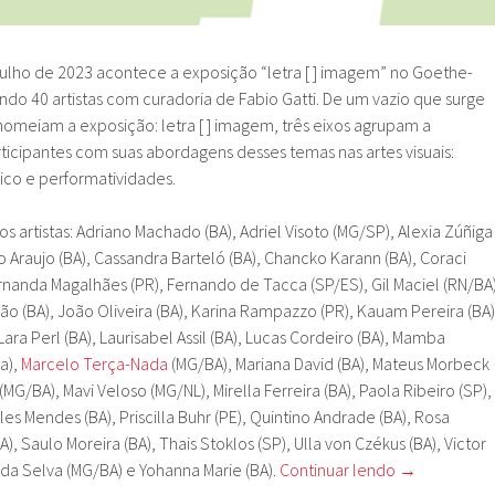
 julho de 2023 acontece a exposição “letra [ ] imagem” no Goethe-
endo 40 artistas com curadoria de Fabio Gatti. De um vazio que surge
nomeiam a exposição: letra [ ] imagem, três eixos agrupam a
rticipantes com suas abordagens desses temas nas artes visuais:
ico e performatividades.
s artistas: Adriano Machado (BA), Adriel Visoto (MG/SP), Alexia Zúñiga
io Araujo (BA), Cassandra Barteló (BA), Chancko Karann (BA), Coraci
ernanda Magalhães (PR), Fernando de Tacca (SP/ES), Gil Maciel (RN/BA)
rão (BA), João Oliveira (BA), Karina Rampazzo (PR), Kauam Pereira (BA)
Lara Perl (BA), Laurisabel Assil (BA), Lucas Cordeiro (BA), Mamba
a),
Marcelo Terça-Nada
(MG/BA), Mariana David (BA), Mateus Morbeck
MG/BA), Mavi Veloso (MG/NL), Mirella Ferreira (BA), Paola Ribeiro (SP),
icles Mendes (BA), Priscilla Buhr (PE), Quintino Andrade (BA), Rosa
), Saulo Moreira (BA), Thais Stoklos (SP), Ulla von Czékus (BA), Victor
 da Selva (MG/BA) e Yohanna Marie (BA).
Continuar lendo
→