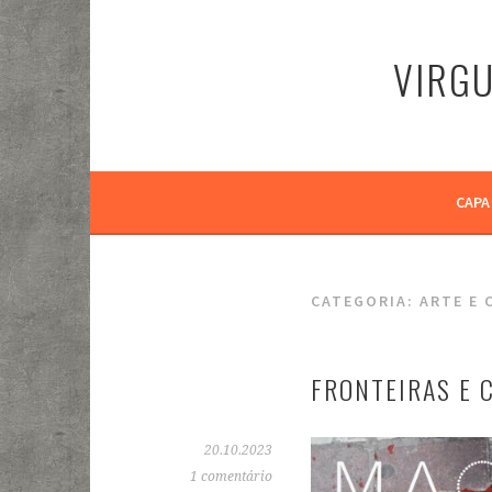
Pular
para
VIRGU
o
conteúdo
CAPA
CATEGORIA:
ARTE E 
FRONTEIRAS E 
20.10.2023
1 comentário