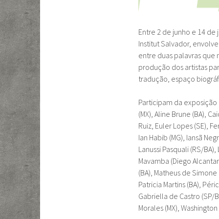
Entre 2 de junho e 14 de
Institut Salvador, envolv
entre duas palavras que 
produção dos artistas pa
tradução, espaço biográf
Participam da exposição o
(MX), Aline Brune (BA), Ca
Ruiz, Euler Lopes (SE), F
Ian Habib (MG), Iansã Neg
Lanussi Pasquali (RS/BA), 
Mavamba (Diego Alcantar
(BA), Matheus de Simone (
Patricia Martins (BA), Pér
Gabriella de Castro (SP/BA
Morales (MX), Washington