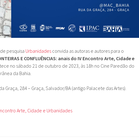
 de pesquisa
Urbanidades
convida as autoras e autores para o
NTEIRAS E CONFLUÊNCIAS: anais do IV Encontro Arte, Cidade e
tece no sábado 21 de outubro de 2023, às 18h no Cine Paredão do
rânea da Bahia.
da Graça, 284 – Graça, Salvador/BA (antigo Palacete das Artes).
Encontro Arte, Cidade e Urbanidades