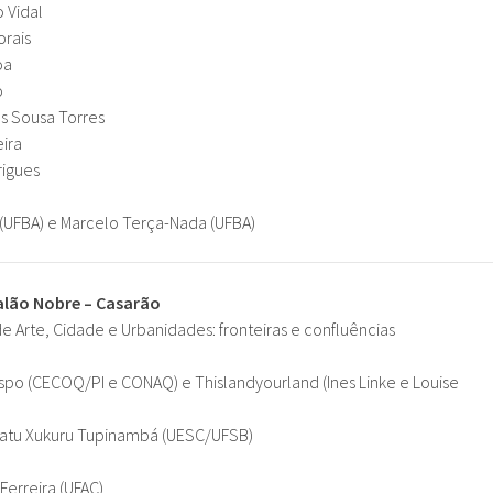
o Vidal
orais
oa
o
s Sousa Torres
eira
rigues
 (UFBA) e Marcelo Terça-Nada (UFBA)
Salão Nobre – Casarão
e Arte, Cidade e Urbanidades: fronteiras e confluências
po (CECOQ/PI e CONAQ) e Thislandyourland (Ines Linke e Louise
atu Xukuru Tupinambá (UESC/UFSB)
Ferreira (UFAC)