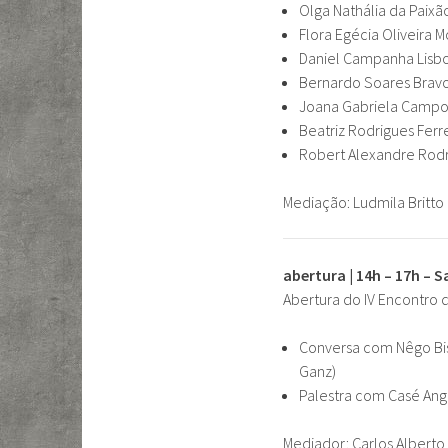
Olga Nathália da Paixã
Flora Egécia Oliveira M
Daniel Campanha Lisb
Bernardo Soares Brav
Joana Gabriela Campo
Beatriz Rodrigues Ferr
Robert Alexandre Rod
Mediação: Ludmila Britto
abertura | 14h – 17h – 
Abertura do IV Encontro d
Conversa com Nêgo Bis
Ganz)
Palestra com
Casé Ang
Mediador: Carlos Alberto 