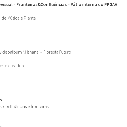
ovisual – Fronteiras&Confluências – Pátio interno do PPGAV
de Música e Planta
ideoalbum Ni Ishanai – Floresta Futuro
es e curadores
s
s: confluências e fronteiras
s