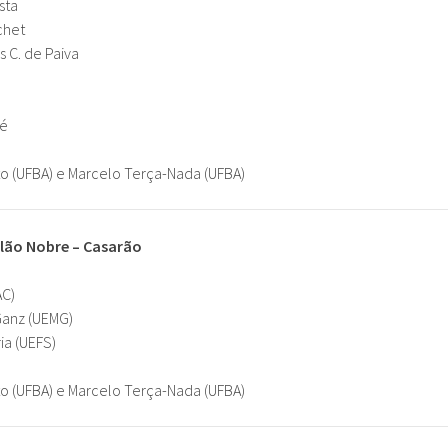
sta
chet
 C. de Paiva
gé
to (UFBA) e Marcelo Terça-Nada (UFBA)
Salão Nobre – Casarão
AC)
Ganz (UEMG)
ia (UEFS)
to (UFBA) e Marcelo Terça-Nada (UFBA)