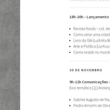
18h-20h – Lançamento d
Revista Horda – col. de
Como zelar uma cidade
Livro do GIA (Ludmila Br
Arte e Política (Lia Kr
Como resistir no mundo
30 DE NOVEMBRO
​9h-12h Comunicações
Eixo temático [1] | Andan
Gabriel Augusto de Pa
Pedro Amorim de Olivei