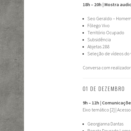
18h – 20h | Mostra audi
Seo Geraldo – Homem 
Fôlego Vivo
Território Ocupado
Subsidência
Abjetas 288
Seleção de vídeos do v
Conversa com realizador
01 DE DEZEMBRO
9h – 12h | Comunicaçõe
Eixo temático [2] | Acesso
Georgianna Dantas
Renata Dourado Lemo