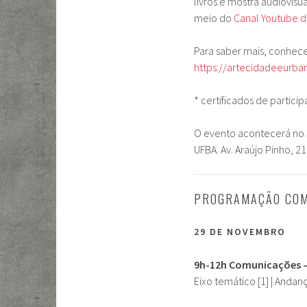
livros e mostra audiovis
meio do
Canal Youtube 
Para saber mais, conhece
https://artecidadeeurba
* certificados de partic
O evento acontecerá no S
UFBA. Av. Araújo Pinho, 2
PROGRAMAÇÃO COM
29 DE NOVEMBRO
​9h-12h Comunicações
Eixo temático [1] | Andan