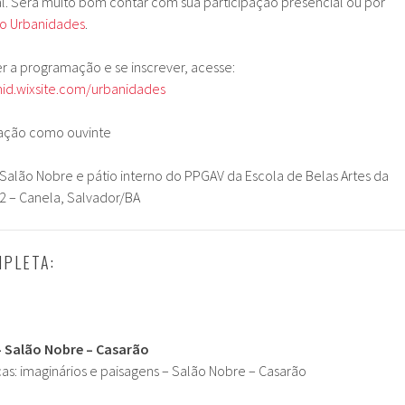
ual. Será muito bom contar com sua participação presencial ou por
do Urbanidades
.
r a programação e se inscrever, acesse:
nid.wixsite.com/urbanidades
ipação como ouvinte
alão Nobre e pátio interno do PPGAV da Escola de Belas Artes da
12 – Canela, Salvador/BA
PLETA:
– Salão Nobre – Casarão
ças: imaginários e paisagens – Salão Nobre – Casarão