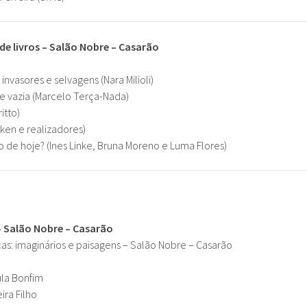
e livros – Salão Nobre – Casarão
 invasores e selvagens (Nara Milioli)
 vazia (Marcelo Terça-Nada)
itto)
ucken e realizadores)
 de hoje? (Ines Linke, Bruna Moreno e Luma Flores)
– Salão Nobre – Casarão
ças: imaginários e paisagens – Salão Nobre – Casarão
ula Bonfim
ra Filho