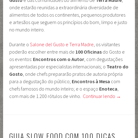
Gusto
e das comunidades do alimento de
Terra Madre
,
onde estarão reunidas a extraordinária diversidade de
alimentos de todos os continentes, pequenos produtores
e artesãos que seguem os princípios do bom, limpo e justo
no mundo inteiro.
Durante o
Salone del Gusto e Terra Madre
, os visitantes
poderão escolher entre mais de
100 Oficinas
do Gosto e
os eventos:
Encontros com o Autor
, com degustações
apresentadas por especialistas internacionais; o
Teatro do
Gosto
, onde chefs prepararão pratos de autoria própria
para a degustação do público;
Encontros à Mesa
com
chefs famosos do mundo inteiro; e o espaço
Enoteca
,
com mais de 1.200 rótulos de vinho.
Continuar lendo
→
GUIA SLOW FOOD COM 100 DICAS