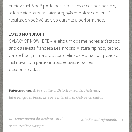
audiovisual. Você pode participar. Envie cartões postais,
fotos e vídeos para caixaprego@embolex.com.br . O
resultado você vê ao vivo durante a performance.
19h30 MONDKOPF
GALAXY OF NOWHERE – eleito um dos melhores artistas do
ano da revista francesa Les Inrocks. Mistura hip hop, tecno,
dance floor, numa produção refinada – uma composição
instintiva com partes introspectivas e partes
descontroladas.
Publicado em:
Arte e cultura
,
Belo Horizonte
,
Festivais
,
Intervenção urbana
,
Livros e Literatura
,
Outros circuitos
NAVEGAÇÃO
Lançamento da Revista Tatuí
Site Recaatingamento
DE
8: em Recife e Sampa