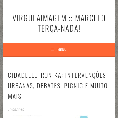
Pular
para
VIRGULAIMAGEM :: MARCELO
o
conteúdo
TERÇA-NADA!
MENU
CIDADEELETRONIKA: INTERVENÇÕES
URBANAS, DEBATES, PICNIC E MUITO
MAIS
10.05.2010