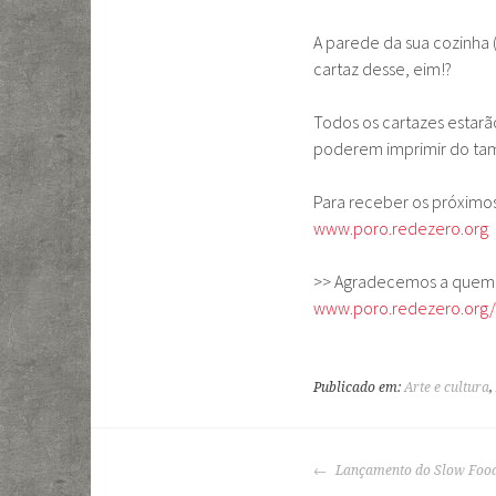
A parede da sua cozinha
cartaz desse, eim!?
Todos os cartazes estarã
poderem imprimir do ta
Para receber os próximos
www.poro.redezero.org
>> Agradecemos a quem p
www.poro.redezero.org/
Publicado em:
Arte e cultura
,
NAVEGAÇÃO
Lançamento do Slow Food
DE