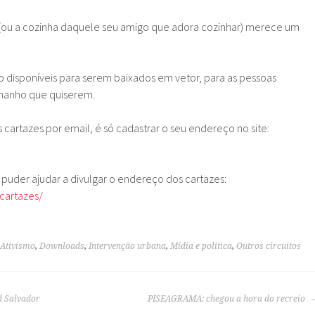
 (ou a cozinha daquele seu amigo que adora cozinhar) merece um
o disponíveis para serem baixados em vetor, para as pessoas
manho que quiserem.
 cartazes por email, é só cadastrar o seu endereço no site:
uder ajudar a divulgar o endereço dos cartazes:
cartazes/
Ativismo
,
Downloads
,
Intervenção urbana
,
Mídia e política
,
Outros circuitos
 Salvador
PISEAGRAMA: chegou a hora do recreio