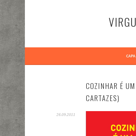
Pular
para
VIRGU
o
conteúdo
CAPA
COZINHAR É UM
CARTAZES)
26.09.2011