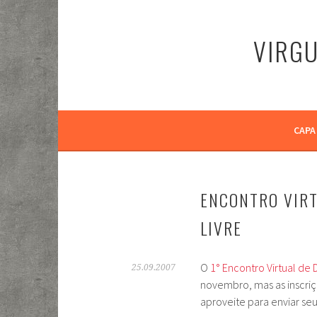
Pular
para
VIRGU
o
conteúdo
CAPA
ENCONTRO VIR
LIVRE
O
1° Encontro Virtual d
25.09.2007
novembro, mas as inscri
aproveite para enviar seu