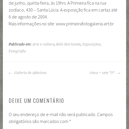
de junho, quinta-feira, às 19hrs. A Primeira fica na rua
zodíaco, 430 – Santa Lúcia. A exposição fica em cartaz até
6 de agosto de 2004.
Mais informações no site: www.primeirafotogaleria.art.br
Publicado em:
Arte e cultura
,
Belo Horizonte
,
Exposições
,
Fotografia
NAVEGAÇÃO
Galeria de Adesivos
cinco + sete *3*
DE
POSTS
DEIXE UM COMENTÁRIO
O seu endereço de e-mail não será publicado.
Campos
obrigatórios são marcados com
*