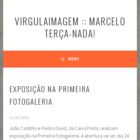
Pular
para
VIRGULAIMAGEM :: MARCELO
o
conteúdo
TERÇA-NADA!
MENU
EXPOSIÇÃO NA PRIMEIRA
FOTOGALERIA
21.06.2004
João Castilho e Pedro David, da Caixa Preta, realizam
exposição na Primeira Fotogaleria. A abertura vai ser dia 24