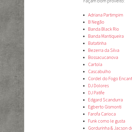
Façam bom proveito:
Adriana Partimpim
B Negão
Banda Black Rio
Banda Mantiqueira
Batatinha
Bezerra da Silva
Bossacucanova
Cartola
Cascabulho
Cordel do Fogo Encan
DJ Dolores
DJ Patife
Edgard Scandurra
Egberto Gismonti
Farofa Carioca
Funk como le gusta
Gordurinha & Jacson d