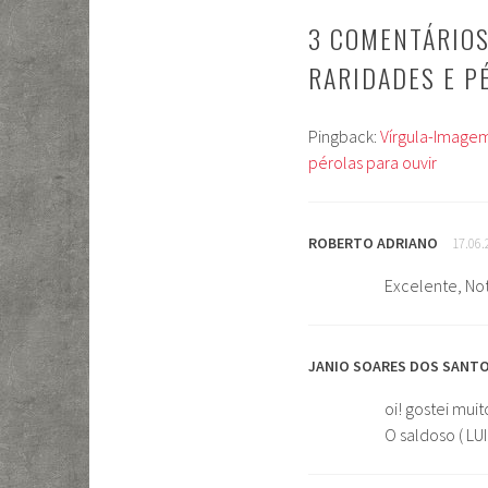
POSTS
3 COMENTÁRIOS
RARIDADES E P
Pingback:
Vírgula-Imagem 
pérolas para ouvir
ROBERTO ADRIANO
17.06.
Excelente, No
JANIO SOARES DOS SANT
oi! gostei muit
O saldoso ( L