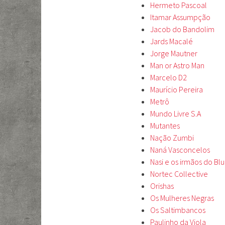
Hermeto Pascoal
Itamar Assumpção
Jacob do Bandolim
Jards Macalé
Jorge Mautner
Man or Astro Man
Marcelo D2
Maurício Pereira
Metrô
Mundo Livre S.A
Mutantes
Nação Zumbi
Naná Vasconcelos
Nasi e os irmãos do Bl
Nortec Collective
Orishas
Os Mulheres Negras
Os Saltimbancos
Paulinho da Viola