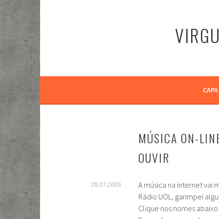
Pular
para
VIRGU
o
conteúdo
CAPA
MÚSICA ON-LIN
OUVIR
A música na internet vai
28.07.2005
Rádio UOL, garimpei algu
Clique nos nomes abaixo e