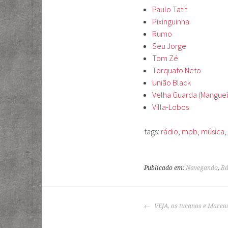
Paulo Tatit
Pixinguinha
Rumo
Seu Jorge
Tom Zé
Torquato Neto
União Black
Velha Guarda (Mangueir
Villa-Lobos
tags:
rádio
,
mpb
,
música
,
Publicado em:
Navegando
,
Rá
NAVEGAÇÃO
VEJA, os tucanos e Marcos
DE