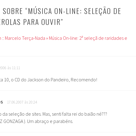
 SOBRE “
MÚSICA ON-LINE: SELEÇÃO DE
ÉROLAS PARA OUVIR
”
:: Marcelo Terça-Nada » Música On-line: 2ª seleçã de raridades e
2006 às 11:11
ta 10, o CD do Jackson do Pandeiro, Recomendo!
OS
17.06.2007 às 20:24
o da seleção de sites. Mas, senti falta rei do baião né???
UIZ GONZAGA ). Um abraço e parabéns.