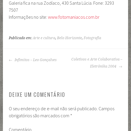
Galeria fica na rua Zodíaco, 430 Santa Lúcia. Fone: 3293
7507
Informações no site:
www.fotomaniacos.com.br
Publicado em:
Arte e cultura
,
Belo Horizonte
,
Fotografia
NAVEGAÇÃO
Coletivos e Arte Colaborativa –
Infimitos – Leo Gonçalves
DE
Eletrônika 2004
POSTS
DEIXE UM COMENTÁRIO
O seu endereço de e-mail não será publicado.
Campos
obrigatórios são marcados com
*
Comentário