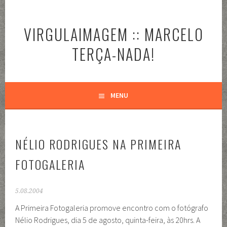
Pular
para
VIRGULAIMAGEM :: MARCELO
o
conteúdo
TERÇA-NADA!
MENU
NÉLIO RODRIGUES NA PRIMEIRA
FOTOGALERIA
5.08.2004
A Primeira Fotogaleria promove encontro com o fotógrafo
Nélio Rodrigues, dia 5 de agosto, quinta-feira, às 20hrs. A