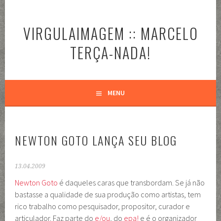
Pular
para
VIRGULAIMAGEM :: MARCELO
o
conteúdo
TERÇA-NADA!
MENU
NEWTON GOTO LANÇA SEU BLOG
13.04.2009
Newton Goto
é daqueles caras que transbordam. Se já não
bastasse a qualidade de sua produção como artistas, tem
rico trabalho como pesquisador, propositor, curador e
articulador. Faz parte do
e/ou
, do
epa!
e é o organizador