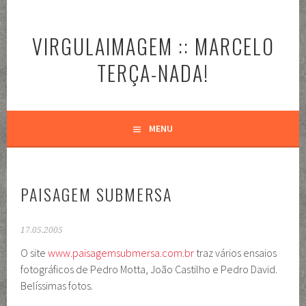
Pular
para
VIRGULAIMAGEM :: MARCELO
o
conteúdo
TERÇA-NADA!
MENU
PAISAGEM SUBMERSA
17.05.2005
O site
www.paisagemsubmersa.com.br
traz vários ensaios
fotográficos de Pedro Motta, João Castilho e Pedro David.
Belíssimas fotos.