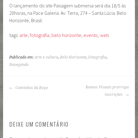
O lançamento do site Paisagem submersa será dia 18/5 às
20horas, na Pace Galeria. Av. Terra, 274 – Santa Lúcia. Belo
Horizonte, Brasil.
tags:
arte
,
fotografia
,
belo horizonte
,
evento
,
web
Publicado em:
Arte e cultura
,
Belo Horizonte
,
Fotografia
,
Navegando
NAVEGAÇÃO
Rumos Visuais prorroga
Caminhos da Roça
DE
inscrições
POSTS
DEIXE UM COMENTÁRIO