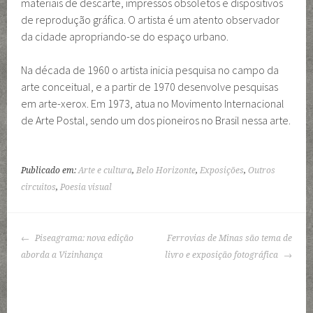
materiais de descarte, impressos obsoletos e dispositivos
de reprodução gráfica. O artista é um atento observador
da cidade apropriando-se do espaço urbano.
Na década de 1960 o artista inicia pesquisa no campo da
arte conceitual, e a partir de 1970 desenvolve pesquisas
em arte-xerox. Em 1973, atua no Movimento Internacional
de Arte Postal, sendo um dos pioneiros no Brasil nessa arte.
Publicado em:
Arte e cultura
,
Belo Horizonte
,
Exposições
,
Outros
circuitos
,
Poesia visual
NAVEGAÇÃO
Piseagrama: nova edição
Ferrovias de Minas são tema de
DE
aborda a Vizinhança
livro e exposição fotográfica
POSTS