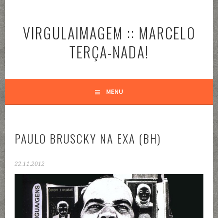
Pular
para
VIRGULAIMAGEM :: MARCELO
o
conteúdo
TERÇA-NADA!
MENU
PAULO BRUSCKY NA EXA (BH)
22.11.2012