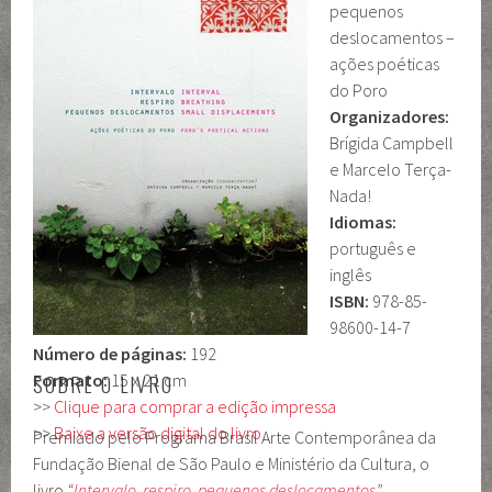
pequenos
deslocamentos –
ações poéticas
do Poro
Organizadores:
Brígida Campbell
e Marcelo Terça-
Nada!
Idiomas:
português e
inglês
ISBN:
978-85-
98600-14-7
Número de páginas:
192
Formato:
15 x 21 cm
SOBRE O LIVRO
>>
Clique para comprar a edição impressa
>>
Baixe a versão digital do livro
Premiado pelo Programa Brasil Arte Contemporânea da
Fundação Bienal de São Paulo e Ministério da Cultura, o
livro
“
Intervalo, respiro, pequenos deslocamentos
”