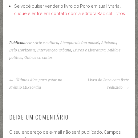
Se você quiser vender o livro do Poro em sua livraria,
clique e entre em contato com a editora Radical Livros
Publicado em:
Arte e cultura
,
Atemporais (ou quase)
,
Ativismo
,
Belo Horizonte
,
Intervenção urbana
,
Livros e Literatura
,
Mídia e
política
,
Outros circuitos
NAVEGAÇÃO
Últimos dias para votar no
Livro do Poro com frete
DE
Prêmio Mixsórdia
reduzido
POSTS
DEIXE UM COMENTÁRIO
O seu endereço de e-mail não será publicado.
Campos