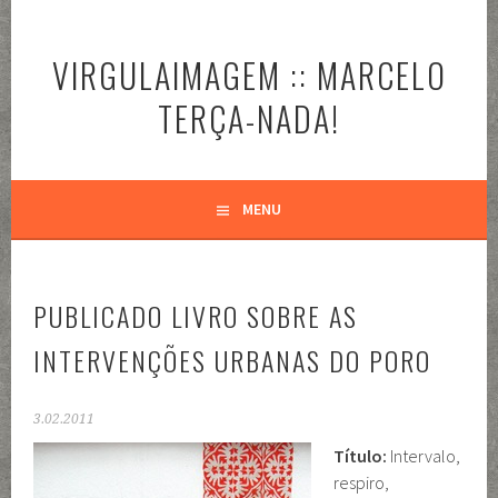
Pular
para
VIRGULAIMAGEM :: MARCELO
o
conteúdo
TERÇA-NADA!
MENU
PUBLICADO LIVRO SOBRE AS
INTERVENÇÕES URBANAS DO PORO
3.02.2011
Título:
Intervalo,
respiro,