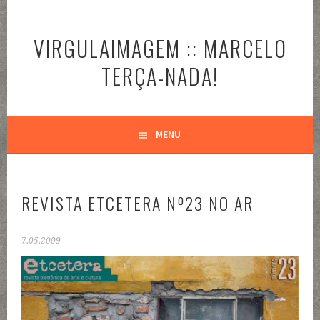
Pular
para
VIRGULAIMAGEM :: MARCELO
o
conteúdo
TERÇA-NADA!
MENU
REVISTA ETCETERA Nº23 NO AR
7.05.2009