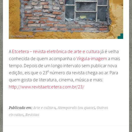
A
Etcetera – revista eletrônica de arte e cultura
já é velha
conhecida de quem acompanha o
Vírgula-imagem
a mais
tempo. Depois de um longo intervalo sem publicar nova
edição, eis que o 23º número da revista chega ao ar. Para
quem gosta de literatura, cinema, música e mais:
http://www.revistaetcetera.com.br/23/
Publicado em:
Arte e cultura
,
Atemporais (ou quase)
,
Outros
circuitos
,
Revistas