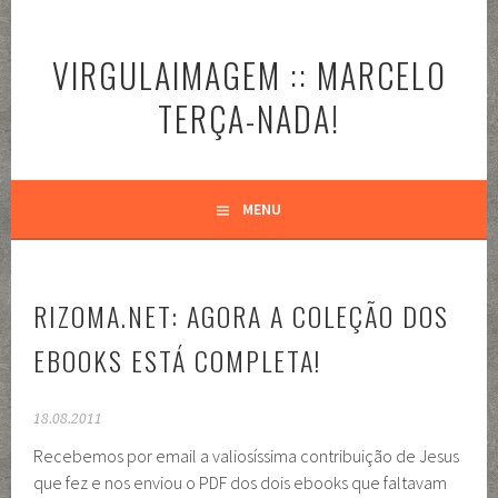
Pular
para
VIRGULAIMAGEM :: MARCELO
o
conteúdo
TERÇA-NADA!
MENU
RIZOMA.NET: AGORA A COLEÇÃO DOS
EBOOKS ESTÁ COMPLETA!
18.08.2011
Recebemos por email a valiosíssima contribuição de Jesus
que fez e nos enviou o PDF dos dois ebooks que faltavam