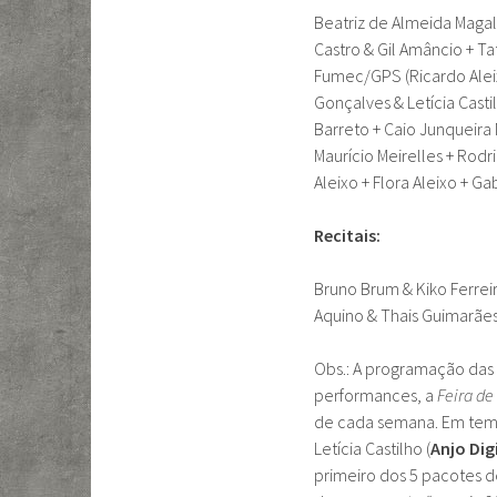
Beatriz de Almeida Maga
Castro & Gil Amâncio + T
Fumec/GPS (Ricardo Aleix
Gonçalves & Letícia Cast
Barreto + Caio Junqueira 
Maurício Meirelles + Rodr
Aleixo + Flora Aleixo + G
Recitais:
Bruno Brum & Kiko Ferrei
Aquino & Thais Guimarães
Obs.: A programação das se
performances, a
Feira de
de cada semana. Em tempo
Letícia Castilho (
Anjo Dig
primeiro dos 5 pacotes de