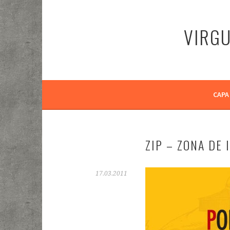
Pular
para
VIRGU
o
conteúdo
CAPA
ZIP – ZONA DE
17.03.2011