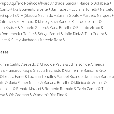
rupo Aquífero Poético (Álvaro Andrade Garcia + Marcelo Dolabela +
Canto + Ilka Boaventura Leite + Jair Tadeu + Luciana Tonelli + Marcelo
 & Grupo TEXTA (Gláucia Machado + Susana Souto + Marcelo Marques +
atista & Kiko Ferreira & Makely Ka & Manoel Ricardo de Lima &
lo Kraiser & Marcelo Sahea & Maria Botelho & Ricardo Aleixo &
 Domeneck + Tetine & Sérgio Fantini & João Diniz & Tatu Guerra &
Nunes & Suely Machado + Marcela Rosa &
azes:
im & Carlito Azevedo & Chico de Paula & Edimilson de Almeida
es & Francisco Kaq & Gláucia Machado & Guilherme Mansur & Kiko
& Letícia Feres & Luciana Tonelli & Manoel Ricardo de Lima & Marcelo
o & Maria Esther Maciel & Mariana Botelho & Mônica de Aquino &
Fonseca & Renato Mazzini & Romério Rômulo & Tazio Zambi & Thais
va & Wir Caetano & Wlademir Dias Pino &