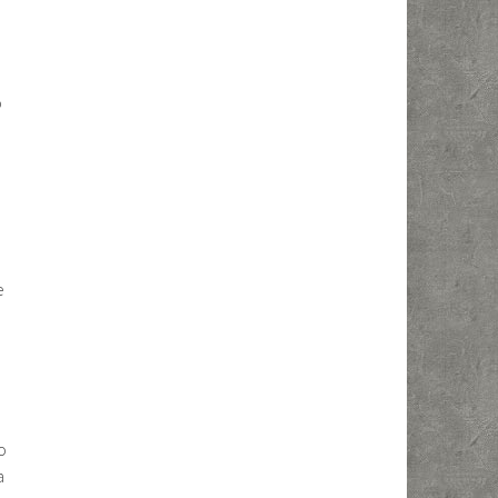
o
e
o
a