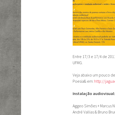
Entre 17/3 e 17/4 de 20
UFMG.
Veja abaixo um pouco de
Poesia& em:
http://jagu
Instalação audiovisual:
Aggeo Simões + Marcus Na
André Vallias & Bruno Br