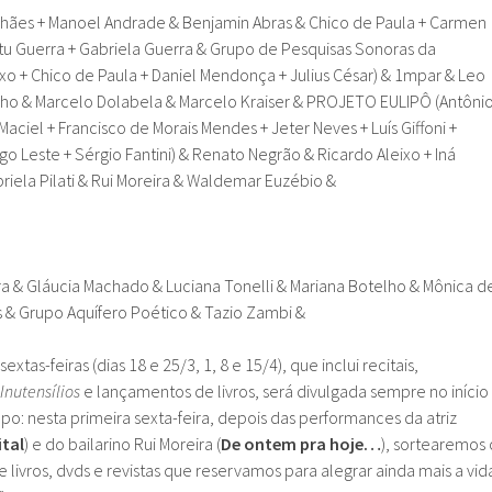
lhães + Manoel Andrade & Benjamin Abras & Chico de Paula + Carmen
atu Guerra + Gabriela Guerra & Grupo de Pesquisas Sonoras da
o + Chico de Paula + Daniel Mendonça + Julius César) & 1mpar & Leo
ilho & Marcelo Dolabela & Marcelo Kraiser & PROJETO EULIPÔ (Antôni
Maciel + Francisco de Morais Mendes + Jeter Neves + Luís Giffoni +
igo Leste + Sérgio Fantini) & Renato Negrão & Ricardo Aleixo + Iná
abriela Pilati & Rui Moreira & Waldemar Euzébio &
ra & Gláucia Machado & Luciana Tonelli & Mariana Botelho & Mônica d
 & Grupo Aquífero Poético & Tazio Zambi &
xtas-feiras (dias 18 e 25/3, 1, 8 e 15/4), que inclui recitais,
 Inutensílios
e lançamentos de livros, será divulgada sempre no início
: nesta primeira sexta-feira, depois das performances da atriz
ital
) e do bailarino Rui Moreira (
De ontem pra hoje…
), sortearemos 
 livros, dvds e revistas que reservamos para alegrar ainda mais a vid