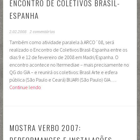
ENCONTRO DE COLETIVOS BRASIL-
Espanha/Brasil
ESPANHA
2.02.2008
2 comentários
Também como atividade paralela à ARCO´08, será
realizado o Encontro de Coletivos Brasil-Espanha entre os
dias 9 e 12 de fevereiro de 2008 em Madri/Espanha. O
encontro acontece no Itermediae – mais precisamente no
QG do GIA – e reunirá os coletivos: Brasil Arte e esfera
pública (São Paulo e Ceará) BIJARI (São Paulo) GIA …
Encontro
Continue lendo
de
Coletivos
Brasil-
Espanha
MOSTRA VERBO 2007: