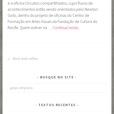
e a oficina Circuitos compartilhados, cujos fluxos de
acontecimentos estão sendo orientados pelo Newton
Goto, dentro do projeto de oficinas do Centro de
Formação em Artes Visuais da Fundação de Cultura do
Mostra
Recife. Quem estiver na …
Continue lendo
Circuitos
em
Vídeo
em
NAVEGAÇÃO
Recife
Posts mais velhos
DE
POSTS
BUSQUE NO SITE
Pesquisar
por:
TEXTOS RECENTES