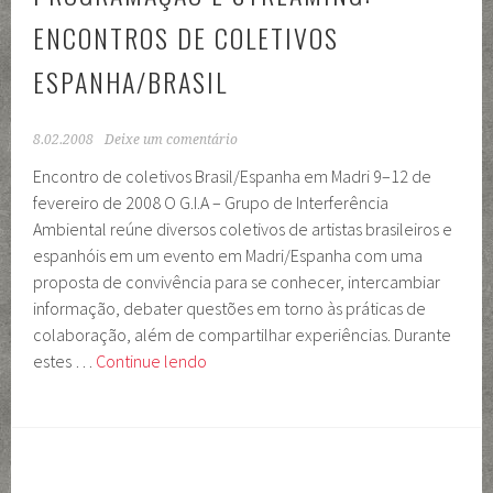
ENCONTROS DE COLETIVOS
ESPANHA/BRASIL
8.02.2008
Deixe um comentário
Encontro de coletivos Brasil/Espanha em Madri 9–12 de
fevereiro de 2008 O G.I.A – Grupo de Interferência
Ambiental reúne diversos coletivos de artistas brasileiros e
espanhóis em um evento em Madri/Espanha com uma
proposta de convivência para se conhecer, intercambiar
informação, debater questões em torno às práticas de
colaboração, além de compartilhar experiências. Durante
Programação
estes …
Continue lendo
e
Streaming:
Encontros
de
coletivos