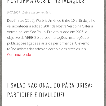
PERFORMANCES E INSTALAÇÕES
9.07.2007
Deixe um comentário
Des-limites (2006), Waléria Américo Entre 10 e 15 de julho
vai acontecer a edição 2007 da Mostra Verbo na Galeria
Vermelho, em São Paulo. Projeto criado em 2005, o
objetivo da VERBO é apresentar ações, instalações e
publicações ligadas à arte da performance. O evento
reúne artistas das artes do corpo e das artes visuais. …
Mostra
Continue lendo
VERBO
2007:
Performances
e
Instalações
I SALÃO NACIONAL DO PÁRA BRISA:
PARTICIPE E DIVULGUE!