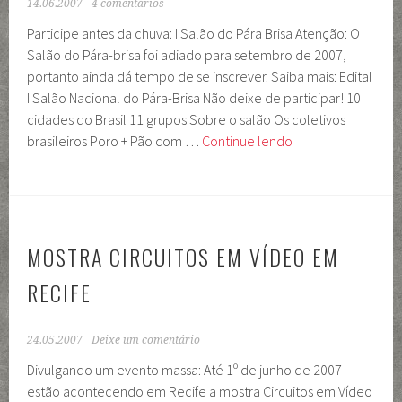
14.06.2007
4 comentários
Participe antes da chuva: I Salão do Pára Brisa Atenção: O
Salão do Pára-brisa foi adiado para setembro de 2007,
portanto ainda dá tempo de se inscrever. Saiba mais: Edital
I Salão Nacional do Pára-Brisa Não deixe de participar! 10
cidades do Brasil 11 grupos Sobre o salão Os coletivos
I
brasileiros Poro + Pão com …
Continue lendo
Salão
Nacional
do
Pára
Brisa:
MOSTRA CIRCUITOS EM VÍDEO EM
participe
RECIFE
e
divulgue!
24.05.2007
Deixe um comentário
Divulgando um evento massa: Até 1º de junho de 2007
estão acontecendo em Recife a mostra Circuitos em Vídeo