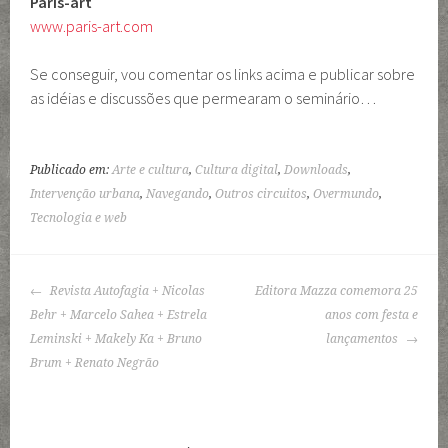
Paris-art
www.paris-art.com
Se conseguir, vou comentar os links acima e publicar sobre
as idéias e discussões que permearam o seminário…
Publicado em:
Arte e cultura
,
Cultura digital
,
Downloads
,
Intervenção urbana
,
Navegando
,
Outros circuitos
,
Overmundo
,
Tecnologia e web
NAVEGAÇÃO
Revista Autofagia + Nicolas
Editora Mazza comemora 25
DE
Behr + Marcelo Sahea + Estrela
anos com festa e
POSTS
Leminski + Makely Ka + Bruno
lançamentos
Brum + Renato Negrão