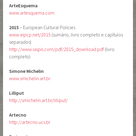
ArteEsquema
www.artesquema.com
2015
– European Cultural Policies
www.eipcp.net/2015
(sumário, livro completo e capítulos
separados)
http://www.iaspis.com/pdf/2015_download.pdf
(livro
completo)
Simone Michelin
www.smichelin.art.br
Lilliput
http://smichelin.art.br/lilliput/
Artecno
http://artecno.ucs.br