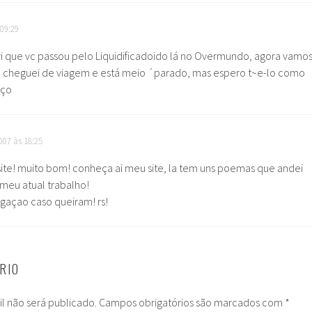
 09:29
vi que vc passou pelo Liquidificadoido lá no Overmundo, agora vamo
s, cheguei de viagem e está meio ´parado, mas espero t~e-lo como
aço
007 às 18:25
site! muito bom! conheça ai meu site, la tem uns poemas que andei
meu atual trabalho!
ulgaçao caso queiram! rs!
RIO
l não será publicado.
Campos obrigatórios são marcados com
*