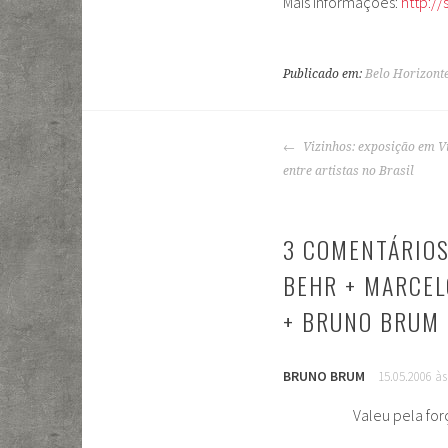
Mais informações:
http:/
Publicado em:
Belo Horizont
NAVEGAÇÃO
Vizinhos: exposição em V
DE
entre artistas no Brasil
POSTS
3 COMENTÁRIOS
BEHR + MARCEL
+ BRUNO BRUM 
BRUNO BRUM
15.05.2006 às
Valeu pela fo