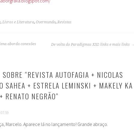
/saborgraxa.blogspot.com/
e
,
Livros e Literatura
,
Overmundo
,
Revistas
iena aborda conexões
De volta do Paradigmas XXI: links e mais links
 SOBRE “
REVISTA AUTOFAGIA + NICOLAS
O SAHEA + ESTRELA LEMINSKI + MAKELY KA
+ RENATO NEGRÃO
”
 07:59
rça, Marcelo. Aparece lá no lançamento! Grande abraço.