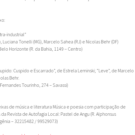
xo:
ra-industrial”
, Luciana Tonelli (MG), Marcelo Sahea (RJ) e Nicolas Behr (DF)
Belo Horizonte (R. da Bahia, 1149 – Centro)
upido: Cuspido e Escarrado”, de Estrela Leminski; “Leve”, de Marcelo
olas Behr.
. Fernandes Tourinho, 274 – Savassi)
eixas de música e literatura Música e poesia com participação de
da Revista de Autofagia Local: Pastel de Angu (R. Alphonsus
igênia – 32215482 / 99529073)