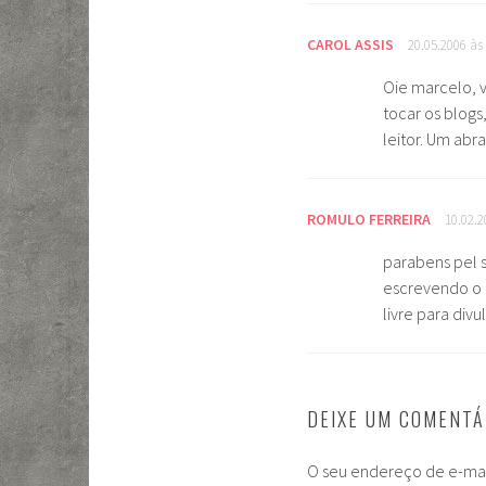
CAROL ASSIS
20.05.2006 às
Oie marcelo, 
tocar os blog
leitor. Um abr
ROMULO FERREIRA
10.02.2
parabens pel 
escrevendo o 
livre para div
DEIXE UM COMENTÁ
O seu endereço de e-mai