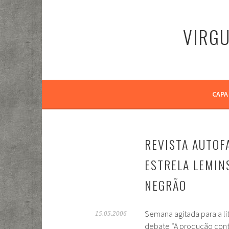
Pular
para
VIRGU
o
conteúdo
CAPA
REVISTA AUTOF
ESTRELA LEMIN
NEGRÃO
Semana agitada para a li
15.05.2006
debate “A produção contra