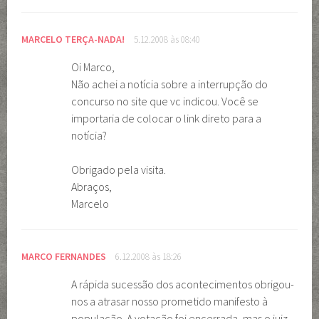
MARCELO TERÇA-NADA!
5.12.2008 às 08:40
Oi Marco,
Não achei a notícia sobre a interrupção do
concurso no site que vc indicou. Você se
importaria de colocar o link direto para a
notícia?
Obrigado pela visita.
Abraços,
Marcelo
MARCO FERNANDES
6.12.2008 às 18:26
A rápida sucessão dos acontecimentos obrigou-
nos a atrasar nosso prometido manifesto à
população. A votação foi encerrada, mas o juiz