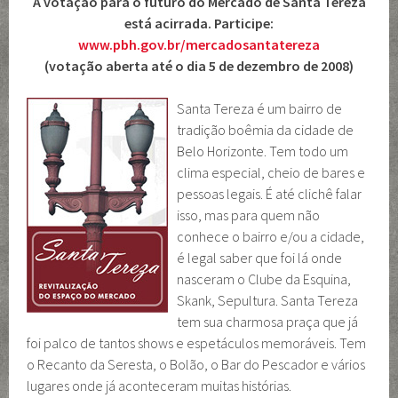
A votação para o futuro do Mercado de Santa Tereza
está acirrada. Participe:
www.pbh.gov.br/mercadosantatereza
(votação aberta até o dia 5 de dezembro de 2008)
Santa Tereza é um bairro de
tradição boêmia da cidade de
Belo Horizonte. Tem todo um
clima especial, cheio de bares e
pessoas legais. É até clichê falar
isso, mas para quem não
conhece o bairro e/ou a cidade,
é legal saber que foi lá onde
nasceram o Clube da Esquina,
Skank, Sepultura. Santa Tereza
tem sua charmosa praça que já
foi palco de tantos shows e espetáculos memoráveis. Tem
o Recanto da Seresta, o Bolão, o Bar do Pescador e vários
lugares onde já aconteceram muitas histórias.