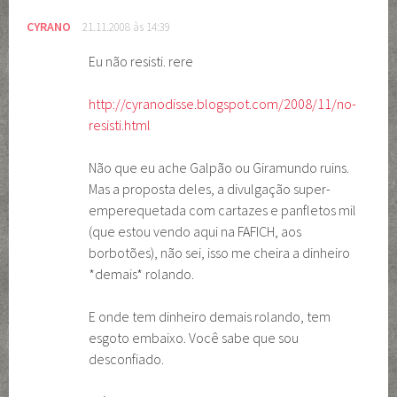
CYRANO
21.11.2008 às 14:39
Eu não resisti. rere
http://cyranodisse.blogspot.com/2008/11/no-
resisti.html
Não que eu ache Galpão ou Giramundo ruins.
Mas a proposta deles, a divulgação super-
emperequetada com cartazes e panfletos mil
(que estou vendo aqui na FAFICH, aos
borbotões), não sei, isso me cheira a dinheiro
*demais* rolando.
E onde tem dinheiro demais rolando, tem
esgoto embaixo. Você sabe que sou
desconfiado.