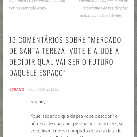
NAVEGAÇÃO
Choro Livre: tem mais, dessa
Encontro Iberoamericano de
DE
vez no Mercado Novo
programas de residências
POSTS
artísticas independentes
13 COMENTÁRIOS SOBRE “
MERCADO
DE SANTA TEREZA: VOTE E AJUDE A
DECIDIR QUAL VAI SER O FUTURO
DAQUELE ESPAÇO
”
CYRANO
21.11.2008 às 13:58
Rapaiz,
fiquei sabendo que dá pra você descobrir o
número de qualquer pessoa no site do TRE, se
você tiver o nome completo dela e a data de