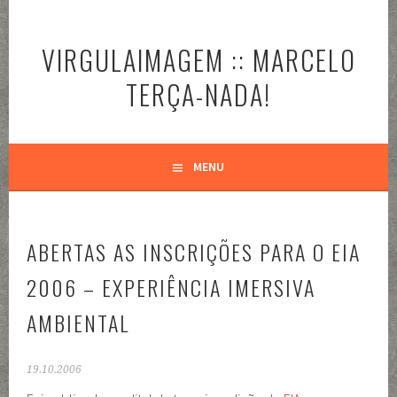
Pular
para
VIRGULAIMAGEM :: MARCELO
o
conteúdo
TERÇA-NADA!
MENU
ABERTAS AS INSCRIÇÕES PARA O EIA
2006 – EXPERIÊNCIA IMERSIVA
AMBIENTAL
19.10.2006