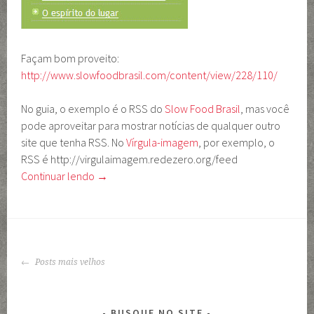
Façam bom proveito:
http://www.slowfoodbrasil.com/content/view/228/110/
No guia, o exemplo é o RSS do
Slow Food Brasil
, mas você
pode aproveitar para mostrar notícias de qualquer outro
site que tenha RSS. No
Vírgula-imagem
, por exemplo, o
RSS é http://virgulaimagem.redezero.org/feed
Continuar lendo
→
NAVEGAÇÃO
Posts mais velhos
DE
POSTS
BUSQUE NO SITE