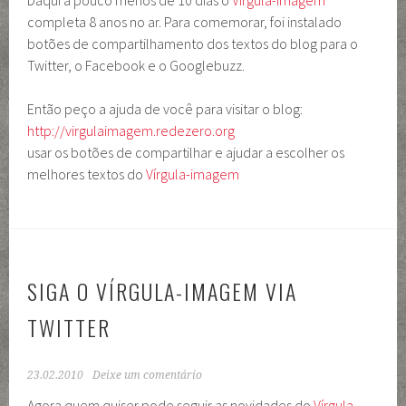
Daqui a pouco menos de 10 dias o
Vírgula-imagem
completa 8 anos no ar. Para comemorar, foi instalado
botões de compartilhamento dos textos do blog para o
Twitter, o Facebook e o Googlebuzz.
Então peço a ajuda de você para visitar o blog:
http://virgulaimagem.redezero.org
usar os botões de compartilhar e ajudar a escolher os
melhores textos do
Vírgula-imagem
SIGA O VÍRGULA-IMAGEM VIA
TWITTER
23.02.2010
Deixe um comentário
Agora quem quiser pode seguir as novidades do
Vírgula-