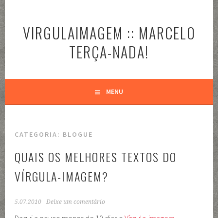
Pular
para
VIRGULAIMAGEM :: MARCELO
o
conteúdo
TERÇA-NADA!
MENU
CATEGORIA:
BLOGUE
QUAIS OS MELHORES TEXTOS DO
VÍRGULA-IMAGEM?
5.07.2010
Deixe um comentário