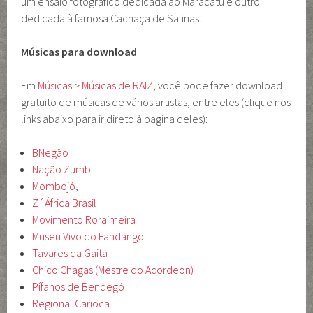
um ensaio fotográfico dedicada ao Maracatu e outro
dedicada à famosa Cachaça de Salinas.
Músicas para download
Em
Músicas > Músicas de RAIZ
, você pode fazer download
gratuito de músicas de vários artistas, entre eles (clique nos
links abaixo para ir direto à pagina deles):
BNegão
Nação Zumbi
Mombojó
,
Z´África Brasil
Movimento Roraimeira
Museu Vivo do Fandango
Tavares da Gaita
Chico Chagas (Mestre do Acordeon)
Pífanos de Bendegó
Regional Carioca