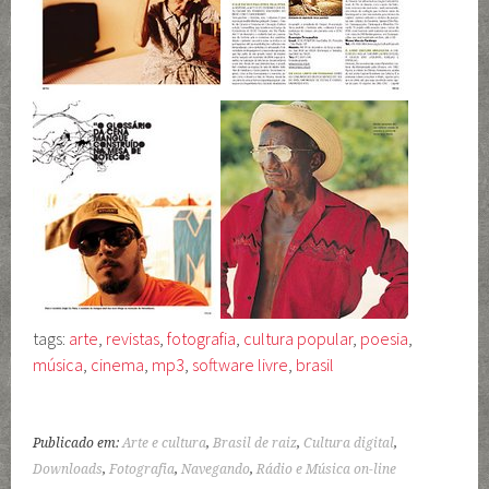
tags:
arte
,
revistas
,
fotografia
,
cultura popular
,
poesia
,
música
,
cinema
,
mp3
,
software livre
,
brasil
Publicado em:
Arte e cultura
,
Brasil de raiz
,
Cultura digital
,
Downloads
,
Fotografia
,
Navegando
,
Rádio e Música on-line