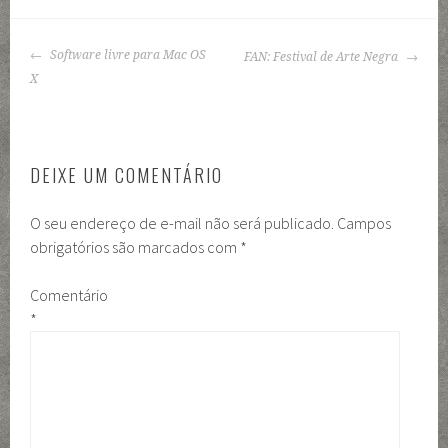
NAVEGAÇÃO
Software livre para Mac OS
FAN: Festival de Arte Negra
DE
X
POSTS
DEIXE UM COMENTÁRIO
O seu endereço de e-mail não será publicado.
Campos
obrigatórios são marcados com
*
Comentário
*