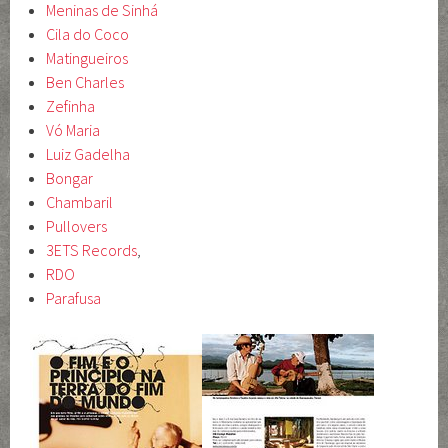
Meninas de Sinhá
Cila do Coco
Matingueiros
Ben Charles
Zefinha
Vó Maria
Luiz Gadelha
Bongar
Chambaril
Pullovers
3ETS Records
,
RDO
Parafusa