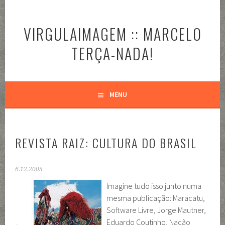
Pular
para
VIRGULAIMAGEM :: MARCELO
o
conteúdo
TERÇA-NADA!
MENU
REVISTA RAIZ: CULTURA DO BRASIL
6.12.2005
Imagine tudo isso junto numa
mesma publicação: Maracatu,
Software Livre, Jorge Mautner,
Eduardo Coutinho, Nação